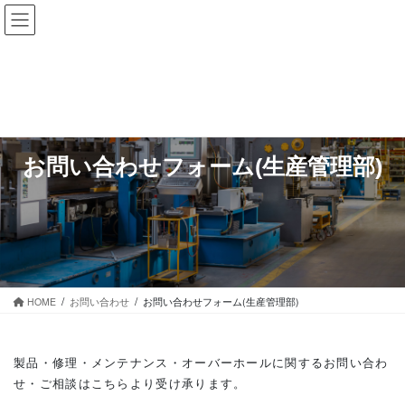
コ
ナ
ン
ビ
テ
ゲ
ン
ー
ツ
シ
に
ョ
移
ン
動
に
移
お問い合わせフォーム(生産管理部)
動
HOME
お問い合わせ
お問い合わせフォーム(生産管理部)
製品・修理・メンテナンス・オーバーホールに関するお問い合わ
せ・ご相談はこちらより受け承ります。